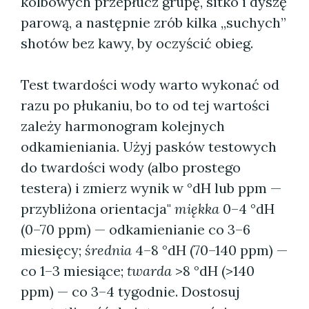
kolbowych przepłucz grupę, sitko i dyszę
parową, a następnie zrób kilka „suchych”
shotów bez kawy, by oczyścić obieg.
Test twardości wody warto wykonać od
razu po płukaniu, bo to od tej wartości
zależy harmonogram kolejnych
odkamieniania. Użyj pasków testowych
do twardości wody (albo prostego
testera) i zmierz wynik w °dH lub ppm —
przybliżona orientacja"
miękka
0–4 °dH
(0–70 ppm) — odkamienianie co 3–6
miesięcy;
średnia
4–8 °dH (70–140 ppm) —
co 1–3 miesiące;
twarda
>8 °dH (>140
ppm) — co 3–4 tygodnie. Dostosuj