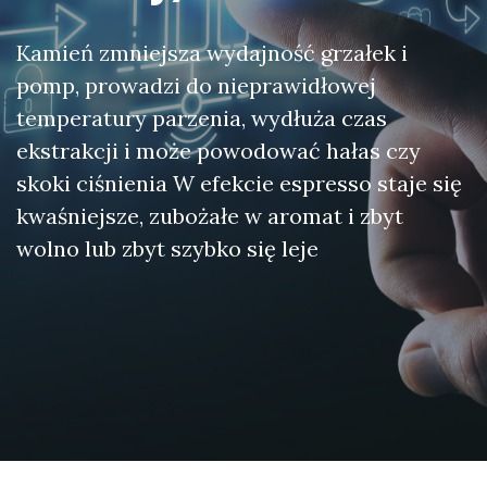
Kamień zmniejsza wydajność grzałek i
pomp, prowadzi do nieprawidłowej
temperatury parzenia, wydłuża czas
ekstrakcji i może powodować hałas czy
skoki ciśnienia W efekcie espresso staje się
kwaśniejsze, zubożałe w aromat i zbyt
wolno lub zbyt szybko się leje