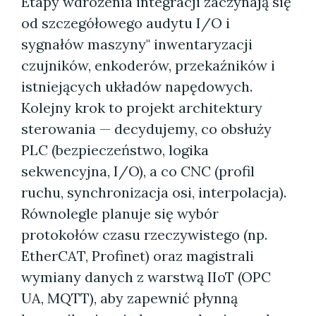
Etapy wdrożenia integracji zaczynają się
od szczegółowego audytu I/O i
sygnałów maszyny" inwentaryzacji
czujników, enkoderów, przekaźników i
istniejących układów napędowych.
Kolejny krok to projekt architektury
sterowania — decydujemy, co obsłuży
PLC (bezpieczeństwo, logika
sekwencyjna, I/O), a co CNC (profil
ruchu, synchronizacja osi, interpolacja).
Równolegle planuje się wybór
protokołów czasu rzeczywistego (np.
EtherCAT, Profinet) oraz magistrali
wymiany danych z warstwą IIoT (OPC
UA, MQTT), aby zapewnić płynną